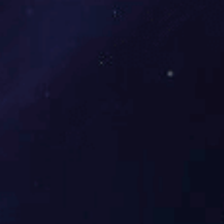
非常广泛。军用领域，
如舰艇的隐...
查看更多 >