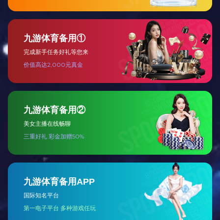
Mecanum主导声
20
学超材料开发和验
证面向航空航天应
2018-03
用的新型隔音技术
研究项目
Mecanum 九游
Online(中国)获得由全
球研究项目支持计划下
的经济、科学和创新部
（ MESI ）提供的研究
经费，支持国际研究和
创新活动（ PS...
从材料声学到声振
06
工程专家，普信科
技与GUAS和
2018-02
Mecanum开始全
新合作
作为国内噪音、震动及
舒适性（NVH）全链
路工程技术体系与解决
方案的开创者与领导
者，九游官方端平台