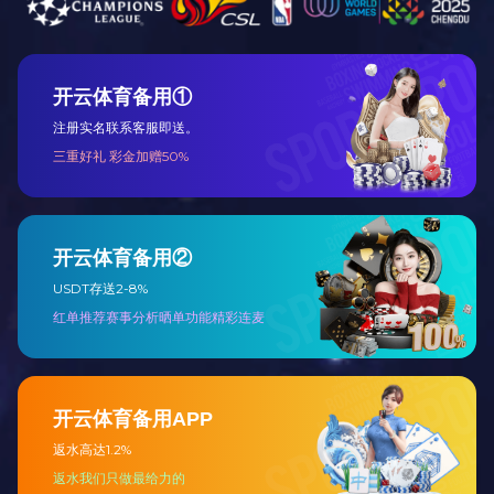
九游online(中国)动态
LATEST NEWS
从材料声学到声振工程
共建智能声学材料研究
Mecanum主导声学超材
普信®全链路NVH工程
料开发和验证面向航空
技术2018，融入声品质
及测试与分析服务平
专家，普信科技与
GUAS和Mecanum开始全
航天应用的新型隔音技
设计和工业声学实验室
台，打造“比亚迪”品
全球顶尖解决方案
术研究项目
新合作
质！