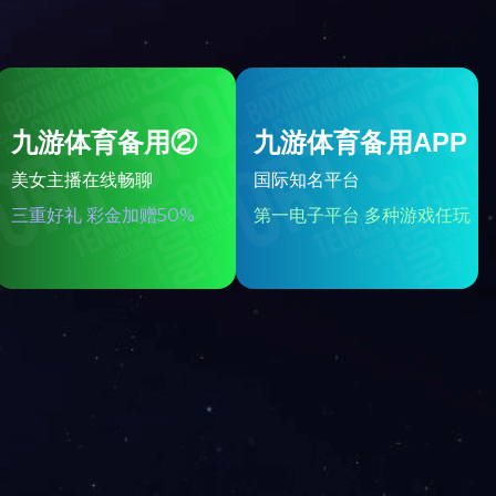
地址：上海市长宁区金钟路658号东华国家大学科
技园区10号楼322室