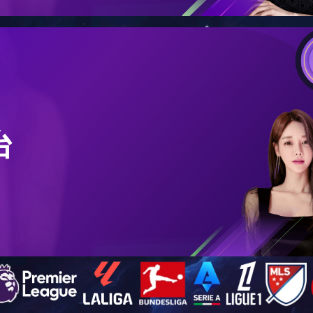
九游online(中国)简
员工是普信最重要的财富。我们通过员工与客户交流知识、经验和技能，使客
上做出决策。普信希望随着员工的成长而发展，我们的发展目标就是实现
感激，更欣赏我们在全球范围内提供的快速有效的专业能力。