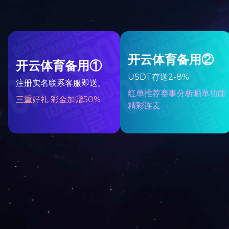
致力于发展自主产品，转让技术和技能
通过全球专业工程服务体现我们的诚信
在相互信任和尊重的基础上建立和培育团队合作关系
提供不间断的开放式交流
无条件忠实于客户,善于学习和变革
每个项目都做好充分的准备
九游online(中国)
新闻中心
行
九游online(中国)简介
九游online(中国)动态
行业
九游online(中国)地址
产品动态
工作在普信