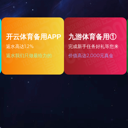
业新闻
联系我们
研讨
联系方式
在线留言